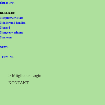
Gemeinschaft Immanuel
ÜBER UNS
BEREICHE
lobpreiswerkstatt
kinder und familien
jugend
junge erwachsene
senioren
NEWS
TERMINE
> Mitglieder-Login
KONTAKT