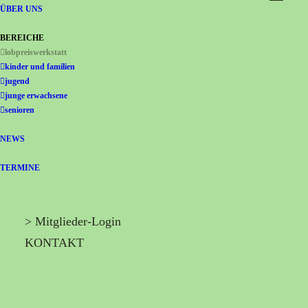
Gemeinschaft Immanuel
ÜBER UNS
BEREICHE
lobpreiswerkstatt
kinder und familien
jugend
junge erwachsene
senioren
NEWS
TERMINE
> Mitglieder-Login
KONTAKT