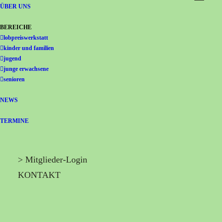
Gemeinschaft Immanuel
ÜBER UNS
BEREICHE
lobpreiswerkstatt
kinder und familien
jugend
junge erwachsene
senioren
NEWS
TERMINE
> Mitglieder-Login
KONTAKT