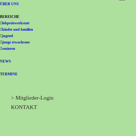
Gemeinschaft Immanuel
ÜBER UNS
BEREICHE
lobpreiswerkstatt
kinder und familien
jugend
junge erwachsene
senioren
NEWS
TERMINE
> Mitglieder-Login
KONTAKT