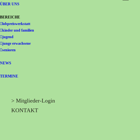
Gemeinschaft Immanuel
ÜBER UNS
BEREICHE
lobpreiswerkstatt
kinder und familien
jugend
junge erwachsene
senioren
NEWS
TERMINE
> Mitglieder-Login
KONTAKT