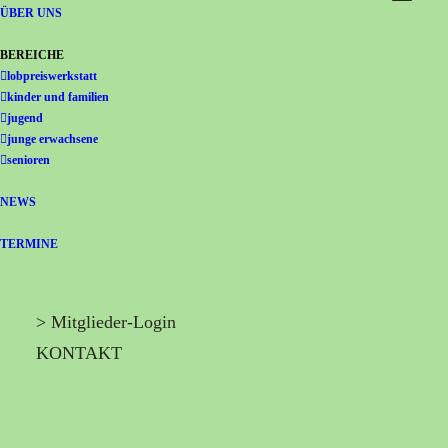
Gemeinschaft Immanuel
ÜBER UNS
BEREICHE
lobpreiswerkstatt
kinder und familien
jugend
junge erwachsene
senioren
NEWS
TERMINE
> Mitglieder-Login
KONTAKT