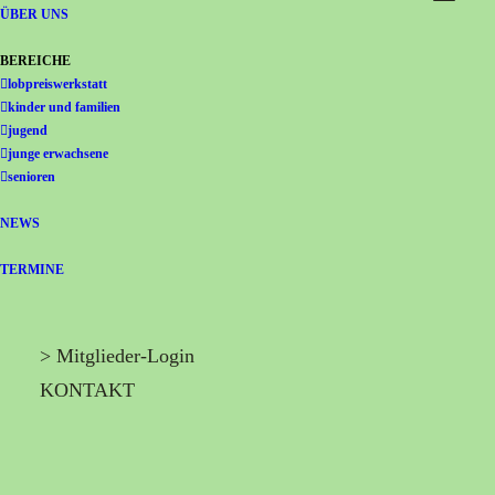
Gemeinschaft Immanuel
ÜBER UNS
BEREICHE
lobpreiswerkstatt
kinder und familien
jugend
junge erwachsene
senioren
NEWS
TERMINE
> Mitglieder-Login
KONTAKT