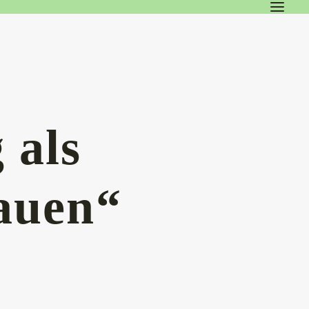
 als
rauen“