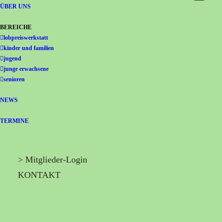
Gemeinschaft Immanuel
ÜBER UNS
BEREICHE
lobpreiswerkstatt
kinder und familien
jugend
junge erwachsene
senioren
NEWS
TERMINE
> Mitglieder-Login
KONTAKT