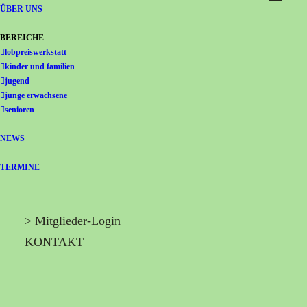
Gemeinschaft Immanuel
ÜBER UNS
BEREICHE
lobpreiswerkstatt
kinder und familien
jugend
junge erwachsene
senioren
NEWS
TERMINE
> Mitglieder-Login
KONTAKT