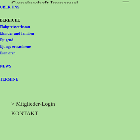
Gemeinschaft Immanuel
ÜBER UNS
BEREICHE
lobpreiswerkstatt
kinder und familien
jugend
junge erwachsene
senioren
NEWS
TERMINE
> Mitglieder-Login
KONTAKT