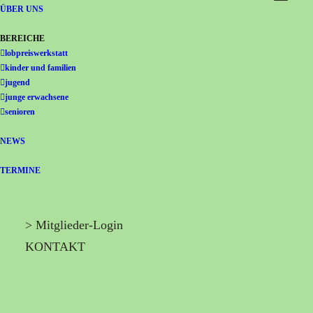
Gemeinschaft Immanuel
ÜBER UNS
BEREICHE
lobpreiswerkstatt
kinder und familien
jugend
junge erwachsene
senioren
NEWS
TERMINE
> Mitglieder-Login
KONTAKT