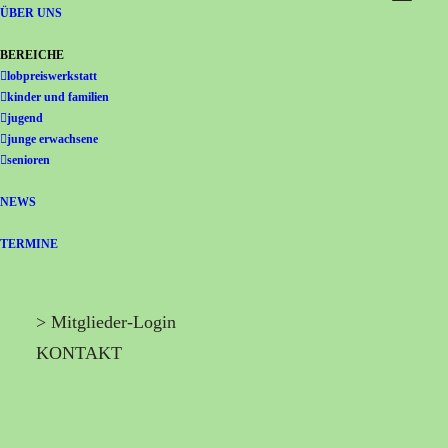
Gemeinschaft Immanuel
ÜBER UNS
BEREICHE
lobpreiswerkstatt
kinder und familien
jugend
junge erwachsene
senioren
NEWS
TERMINE
> Mitglieder-Login
KONTAKT