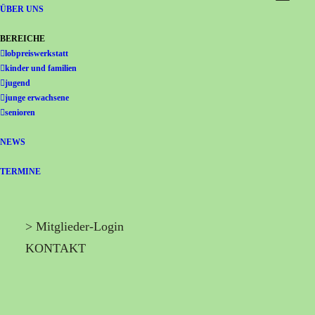
Gemeinschaft Immanuel
ÜBER UNS
BEREICHE
lobpreiswerkstatt
kinder und familien
jugend
junge erwachsene
senioren
NEWS
TERMINE
> Mitglieder-Login
KONTAKT