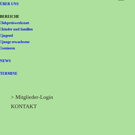
Gemeinschaft Immanuel
ÜBER UNS
BEREICHE
lobpreiswerkstatt
kinder und familien
jugend
junge erwachsene
senioren
NEWS
TERMINE
> Mitglieder-Login
KONTAKT