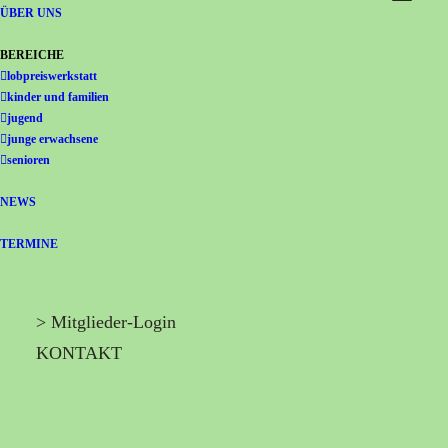
Gemeinschaft Immanuel
ÜBER UNS
BEREICHE
lobpreiswerkstatt
kinder und familien
jugend
junge erwachsene
senioren
NEWS
TERMINE
> Mitglieder-Login
KONTAKT