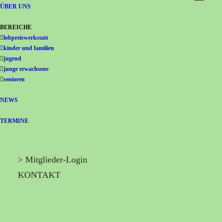
Gemeinschaft Immanuel
ÜBER UNS
BEREICHE
lobpreiswerkstatt
kinder und familien
jugend
junge erwachsene
senioren
NEWS
TERMINE
> Mitglieder-Login
KONTAKT