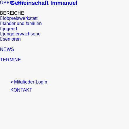
Gemeinschaft Immanuel
ÜBER UNS
BEREICHE
lobpreiswerkstatt
kinder und familien
jugend
junge erwachsene
senioren
NEWS
TERMINE
> Mitglieder-Login
KONTAKT