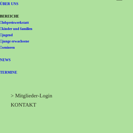
Gemeinschaft Immanuel
ÜBER UNS
BEREICHE
lobpreiswerkstatt
kinder und familien
jugend
junge erwachsene
senioren
NEWS
TERMINE
> Mitglieder-Login
KONTAKT