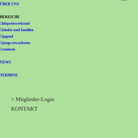
Gemeinschaft Immanuel
ÜBER UNS
BEREICHE
lobpreiswerkstatt
kinder und familien
jugend
junge erwachsene
senioren
NEWS
TERMINE
> Mitglieder-Login
KONTAKT