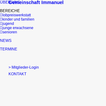
Gemeinschaft Immanuel
ÜBER UNS
BEREICHE
lobpreiswerkstatt
kinder und familien
jugend
junge erwachsene
senioren
NEWS
TERMINE
> Mitglieder-Login
KONTAKT