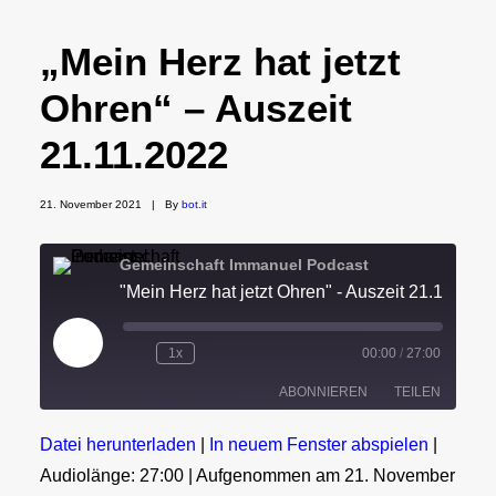
„Mein Herz hat jetzt
Ohren“ – Auszeit
21.11.2022
21. November 2021
|
By
bot.it
Gemeinschaft Immanuel Podcast
"Mein Herz hat jetzt Ohren" - Auszeit 21.11.2022
Play
1x
00:00
/
27:00
Episode
ABONNIEREN
TEILEN
Datei herunterladen
|
In neuem Fenster abspielen
|
TEILEN
Audiolänge: 27:00
|
Aufgenommen am 21. November
RSS FEED