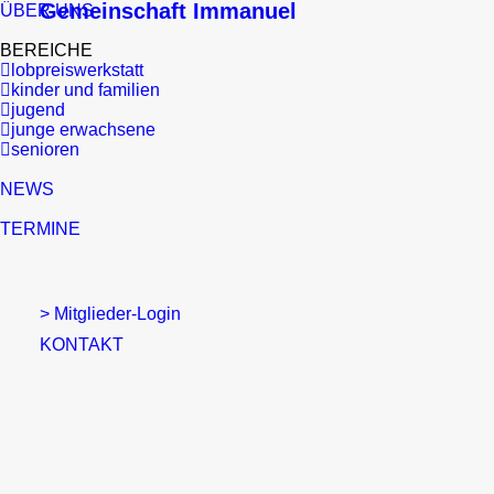
Gemeinschaft Immanuel
ÜBER UNS
BEREICHE
lobpreiswerkstatt
kinder und familien
jugend
junge erwachsene
senioren
NEWS
TERMINE
> Mitglieder-Login
KONTAKT