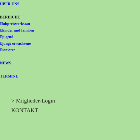
Gemeinschaft Immanuel
ÜBER UNS
BEREICHE
lobpreiswerkstatt
kinder und familien
jugend
junge erwachsene
senioren
NEWS
TERMINE
> Mitglieder-Login
KONTAKT