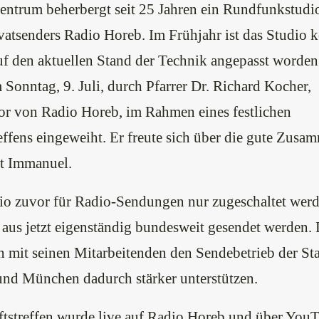
ntrum beherbergt seit 25 Jahren ein Rundfunkstudi
vatsenders Radio Horeb. Im Frühjahr ist das Studio 
f den aktuellen Stand der Technik angepasst worden
Sonntag, 9. Juli, durch Pfarrer Dr. Richard Kocher,
r von Radio Horeb, im Rahmen eines festlichen
ffens eingeweiht. Er freute sich über die gute Zusa
t Immanuel.
io zuvor für Radio-Sendungen nur zugeschaltet wer
aus jetzt eigenständig bundesweit gesendet werden. 
 mit seinen Mitarbeitenden den Sendebetrieb der St
nd München dadurch stärker unterstützen.
tstreffen wurde live auf Radio Horeb und über YouT