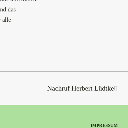
and das
 alle
Nachruf Herbert Lüdtke
IMPRESSUM