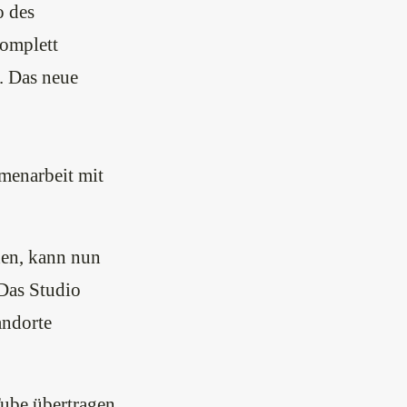
o des
komplett
. Das neue
mmenarbeit mit
den, kann nun
Das Studio
andorte
ube übertragen.