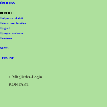
Gemeinschaft Immanuel
ÜBER UNS
BEREICHE
lobpreiswerkstatt
kinder und familien
jugend
junge erwachsene
senioren
NEWS
TERMINE
> Mitglieder-Login
KONTAKT