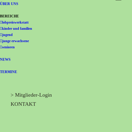
Gemeinschaft Immanuel
ÜBER UNS
BEREICHE
lobpreiswerkstatt
kinder und familien
jugend
junge erwachsene
senioren
NEWS
TERMINE
> Mitglieder-Login
KONTAKT