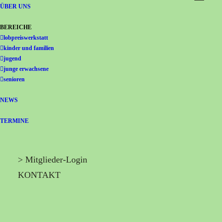
Gemeinschaft Immanuel
ÜBER UNS
BEREICHE
lobpreiswerkstatt
kinder und familien
jugend
junge erwachsene
senioren
NEWS
TERMINE
> Mitglieder-Login
KONTAKT