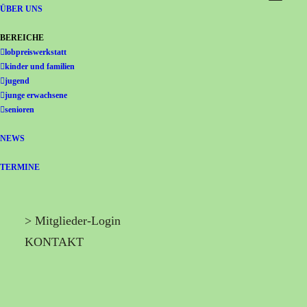
Gemeinschaft Immanuel
ÜBER UNS
BEREICHE
lobpreiswerkstatt
kinder und familien
jugend
junge erwachsene
senioren
NEWS
TERMINE
> Mitglieder-Login
KONTAKT