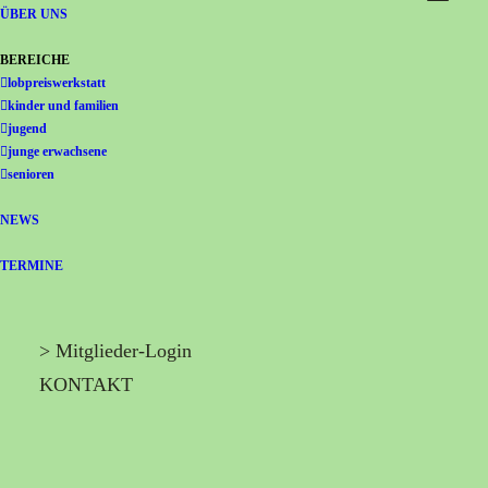
Gemeinschaft Immanuel
ÜBER UNS
BEREICHE
lobpreiswerkstatt
kinder und familien
jugend
junge erwachsene
senioren
NEWS
TERMINE
> Mitglieder-Login
KONTAKT