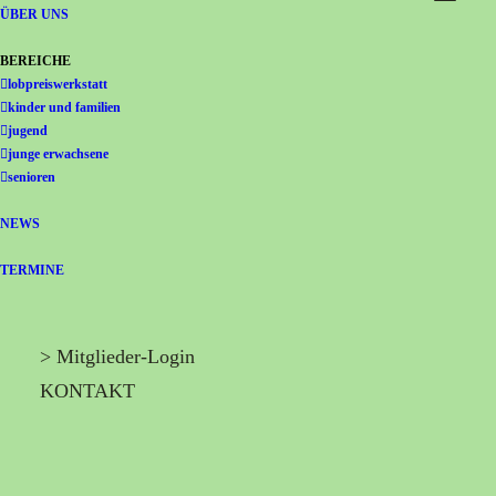
Gemeinschaft Immanuel
ÜBER UNS
BEREICHE
lobpreiswerkstatt
kinder und familien
jugend
junge erwachsene
senioren
NEWS
TERMINE
> Mitglieder-Login
KONTAKT