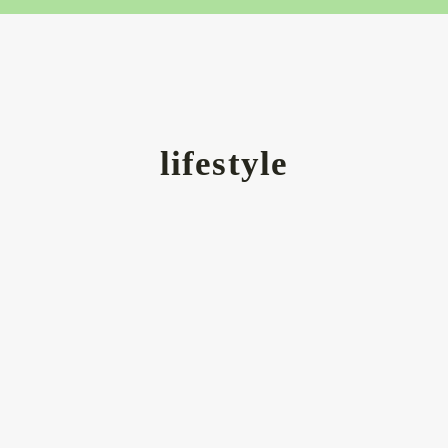
lifestyle
IN IHM #0 -