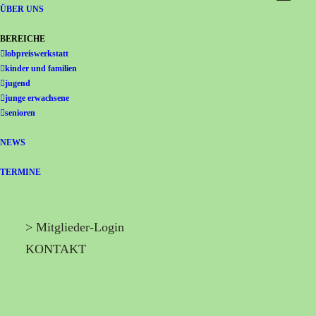
Gemeinschaft Immanuel
ÜBER UNS
BEREICHE
lobpreiswerkstatt
kinder und familien
jugend
junge erwachsene
senioren
NEWS
TERMINE
> Mitglieder-Login
KONTAKT