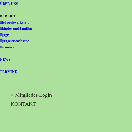
Gemeinschaft Immanuel
ÜBER UNS
BEREICHE
lobpreiswerkstatt
kinder und familien
jugend
junge erwachsene
senioren
NEWS
TERMINE
> Mitglieder-Login
KONTAKT