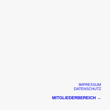
igt die vielen Hintergrundgeräusche, aber so ist es
IMPRESSUM
DATENSCHUTZ
MITGLIEDERBEREICH →