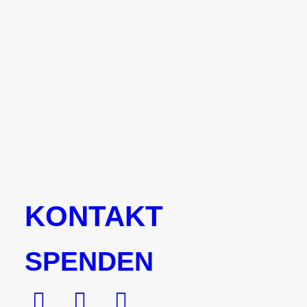
Vielen Dank an Conny und Reinhard Sechser für euer 
als wärt ihr live dabei gewesen ;-)
by bot.it
KONTAKT
SPENDEN