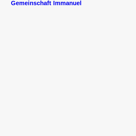
Gemeinschaft Immanuel
IN IHM #1 - Begegnung mit dem 