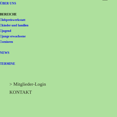
Gemeinschaft Immanuel
ÜBER UNS
BEREICHE
lobpreiswerkstatt
kinder und familien
jugend
junge erwachsene
senioren
NEWS
TERMINE
> Mitglieder-Login
KONTAKT