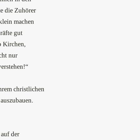
te die Zuhörer
 klein machen
räfte gut
b Kirchen,
cht nur
verstehen!“
hrem christlichen
t auszubauen.
 auf der