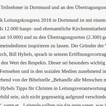
 Teilnehmer in Dortmund und an den Übertragungso
k Leitungskongress 2018 in Dortmund ist mit einem
als 12.000 haupt- und ehrenamtliche Kirchenmitarbeit
(fast 10.000) und zu den Übertragungsorten (2.300)
emeindedienst inspirieren zu lassen. Der Gründer de
h, Bill Hybels, sprach in seinem Eröffnungsvortra
den Wert des Respekts. Dieser sei besonders wichtig i
 Fernsehen und in den sozialen Medien zunehmend in 
hend von der Bibelstelle „Behandle alle Menschen m
 Hybels Tipps für Christen in Leitungsverantwortung
bild sein, sich nicht gegenseitig aufgrund verschie
 sagte er. „Leitende sollten nie das erste sagen, was