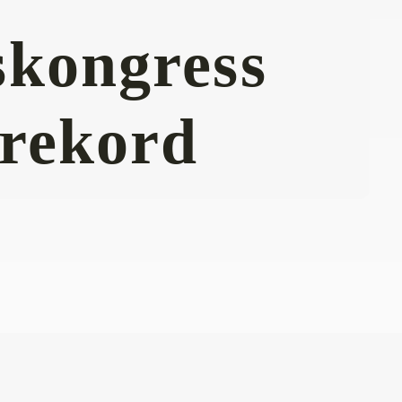
skongress
rrekord