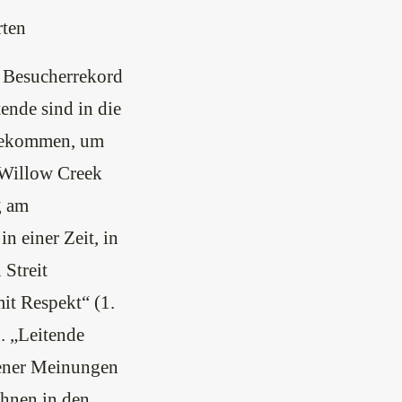
rten
 Besucherrekord
ende sind in die
 gekommen, um
r Willow Creek
g am
n einer Zeit, in
Streit
it Respekt“ (1.
. „Leitende
dener Meinungen
 ihnen in den