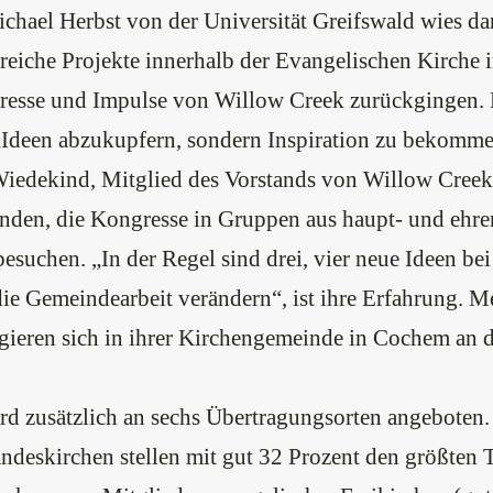
hael Herbst von der Universität Greifswald wies dar
greiche Projekte innerhalb der Evangelischen Kirche 
esse und Impulse von Willow Creek zurückgingen. 
 „Ideen abzukupfern, sondern Inspiration zu bekomme
Wiedekind, Mitglied des Vorstands von Willow Creek
nden, die Kongresse in Gruppen aus haupt- und ehr
besuchen. „In der Regel sind drei, vier neue Ideen b
die Gemeindearbeit verändern“, ist ihre Erfahrung. M
gieren sich in ihrer Kirchengemeinde in Cochem an 
d zusätzlich an sechs Übertragungsorten angeboten.
ndeskirchen stellen mit gut 32 Prozent den größten T