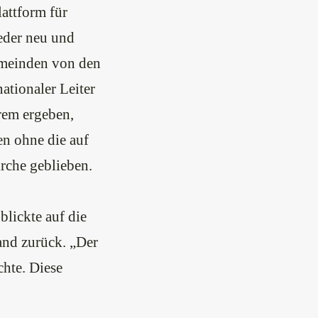
attform für
eder neu und
emeinden von den
ationaler Leiter
rem ergeben,
en ohne die auf
irche geblieben.
lickte auf die
and zurück. „Der
hte. Diese