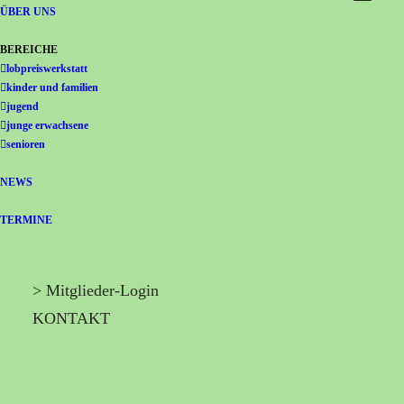
Gemeinschaft Immanuel
ÜBER UNS
BEREICHE
lobpreiswerkstatt
kinder und familien
jugend
junge erwachsene
senioren
NEWS
TERMINE
> Mitglieder-Login
KONTAKT