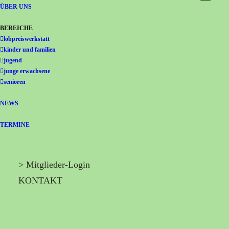
Gemeinschaft Immanuel
ÜBER UNS
BEREICHE
lobpreiswerkstatt
kinder und familien
jugend
junge erwachsene
senioren
NEWS
TERMINE
> Mitglieder-Login
KONTAKT