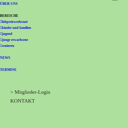
Gemeinschaft Immanuel
ÜBER UNS
BEREICHE
lobpreiswerkstatt
kinder und familien
jugend
junge erwachsene
senioren
NEWS
TERMINE
> Mitglieder-Login
KONTAKT