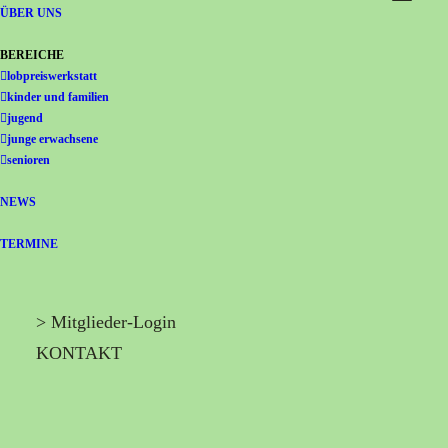
Gemeinschaft Immanuel
ÜBER UNS
BEREICHE
lobpreiswerkstatt
kinder und familien
jugend
junge erwachsene
senioren
NEWS
TERMINE
> Mitglieder-Login
KONTAKT