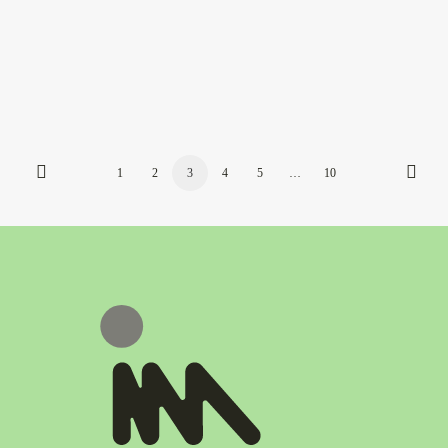
9.30 bis 17 Uhr. Bei dem Aktionstag für Kinder
von 7 bis 12 Jahren gibt es ausgiebig Zeit zum
Spielen,…
-> WEITERLESEN
1
2
3
4
5
…
10