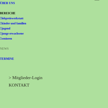
Gemeinschaft Immanuel
ÜBER UNS
BEREICHE
lobpreiswerkstatt
kinder und familien
jugend
junge erwachsene
senioren
NEWS
TERMINE
> Mitglieder-Login
KONTAKT